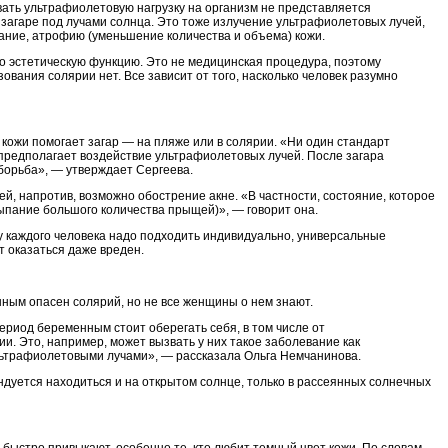
овать ультрафиолетовую нагрузку на организм не представляется
 загаре под лучами солнца. Это тоже излучение ультрафиолетовых лучей,
ание, атрофию (уменьшение количества и объема) кожи.
ко эстетическую функцию. Это не медицинская процедура, поэтому
ования солярии нет. Все зависит от того, насколько человек разумно
 кожи помогает загар — на пляже или в солярии. «Ни один стандарт
е предполагает воздействие ультрафиолетовых лучей. После загара
 борьба», — утверждает Сергеева.
й, напротив, возможно обострение акне. «В частности, состояние, которое
ыпание большого количества прыщей)», — говорит она.
у каждого человека надо подходить индивидуально, универсальные
т оказаться даже вреден.
нным опасен солярий, но не все женщины о нем знают.
риод беременным стоит оберегать себя, в том числе от
и. Это, например, может вызвать у них такое заболевание как
ьтрафиолетовыми лучами», — рассказала Ольга Немчанинова.
дуется находиться и на открытом солнце, только в рассеянных солнечных