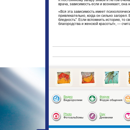
К постоянному загару зимой и летом очень
врача, зависимость если и возникает, она
«Вся эта зависимость имеет психологически
привлекательно, когда он сильно загорел. 
бледность". Если вспомнить историю, то с
благородства и женской красоты!», — счи
Видео
Форум
Видеоролики
Форум общения
Photo
Day
Фотоальбомы
Дневники