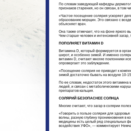
По словам заведующей кафедры дерматол
признаков старения, но он связан, в том ч
«Частое посещение солярия ускоряет дег
образованию морщин. Это связано с возд
объясняет врач.
Она также отмечает, что на фоне яркого в
Чем старше человек и интенсивней загар, 
ПОПОЛНЯЕТ ВИТАМИН D
Витамина D, который формируется в орга
широт, и особенно зимой. И именно соляри
витамин D, считают многие поклонники ис
опровергает это заблуждение.
«Посещение солярия не приводит к компе
зимой достаточно бывать на воздухе 10-1
По ее словам, недостаток этого витамина
людей, и связан с метаболическими нару
препаратов кальция.
СОЛЯРИЙ БЕЗОПАСНЕЕ СОЛНЦА
Многие считают, что загар в солярии полез
«Говорить о пользе солярия для здоровья 
волны, разную глубину проникновения в к
медицины есть целый ряд специальных физ
воздействия УФО», — комментирует Немч