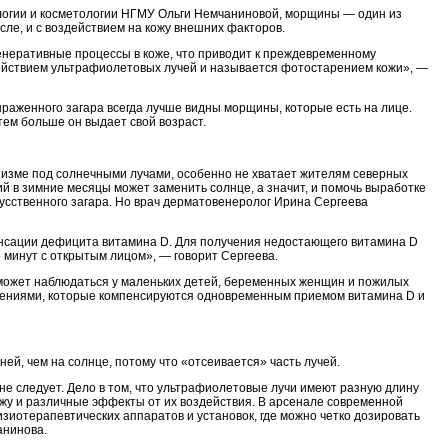
огии и косметологии НГМУ Ольги Немчаниновой, морщины — один из
исле, и с воздействием на кожу внешних факторов.
енеративные процессы в коже, что приводит к преждевременному
ействием ультрафиолетовых лучей и называется фотостарением кожи», —
ыраженного загара всегда лучше видны морщины, которые есть на лице.
тем больше он выдает свой возраст.
низме под солнечными лучами, особенно не хватает жителям северных
й в зимние месяцы может заменить солнце, а значит, и помочь выработке
кусственного загара. Но врач дерматовенеролог Ирина Сергеева
нсации дефицита витамина D. Для получения недостающего витамина D
5 минут с открытым лицом», — говорит Сергеева.
 может наблюдаться у маленьких детей, беременных женщин и пожилых
шениями, которые компенсируются одновременным приемом витамина D и
ней, чем на солнце, потому что «отсеивается» часть лучей.
не следует. Дело в том, что ультрафиолетовые лучи имеют разную длину
ожу и различные эффекты от их воздействия. В арсенале современной
иотерапевтических аппаратов и установок, где можно четко дозировать
анинова.