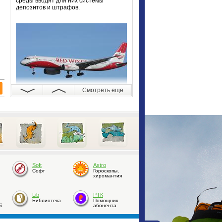
среды вводят для них системы
депозитов и штрафов.
Смотреть еще
25.02.2015 11:31
Прямой рейс свяжет
Алтай с Крымом
Прямой рейс начнёт летать с лета
этого года из Барнаула в
Симферополь.
Soft
Astro
Софт
Гороскопы,
хиромантия
Lib
РТК
Библиотека
Помощник
й
абонента