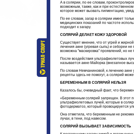
А в солярии, по ее словам, проконтролир
возможным, также, как и при естественном
которое может вызвать пигментацию, увяд
По ее словам, загар в солярии имеет толь
медицинских показаний по частоте использ
подходит к загару.
СОЛЯРИЙ ДЕЛАЕТ КОЖУ ЗДОРОВОЙ
Существует мнение, что от угрей и жирной
лечения акне (угревая сыпь) и себореи н
возможна "маскировка" проявлений, но не
После воздействия ультрафиолетовых луче
называется акне-Майорка (внезапное выс
По словам Немчаниновой, к лечению акне 
рецепты здесь не помогут, а солярий може
БЕРЕМЕННЫМ В СОЛЯРИЙ НЕЛЬЗЯ
Казалось бы, очевидный факт, что береме
«Беременным солярий запрещен. В этот пе
ультрафиолетовых лучей, которые в соляри
фотодерматоз, который провоцируется ул
Она отметила, что беременным не рекомен
лучах, в тени, под навесом.
СОЛЯРИЙ ВЫЗЫВАЕТ ЗАВИСИМОСТЬ