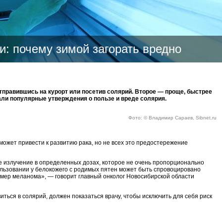
: почему зимой загорать вредно
тправившись на курорт или посетив солярий. Второе — проще, быстрее
ли популярные утверждения о пользе и вреде солярия.
Фото: © Владимир Сараев, Sibnet.ru
ожет привести к развитию рака, но не всех это предостережение
е излучение в определенных дозах, которое не очень пропорционально
льзовании у белокожего с родимых пятен может быть спровоцировано
мер меланома», — говорит главный онколог Новосибирской области
виться в солярий, должен показаться врачу, чтобы исключить для себя риск