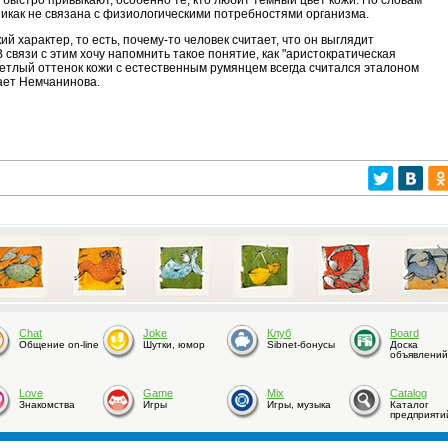
 быстро привыкают, особенно те, кто любит темный цвет кожи. По словам
 никак не связана с физиологическими потребностями организма.
й характер, то есть, почему-то человек считает, что он выглядит
В связи с этим хочу напомнить такое понятие, как "аристократическая
ветлый оттенок кожи с естественным румянцем всегда считался эталоном
тает Немчанинова.
Chat
Joke
Клуб
Board
Общение on-line
Шутки, юмор
Sibnet-бонусы
Доска
объявлений
Love
Game
Mix
Catalog
Знакомства
Игры
Игры, музыка
Каталог
предприяти