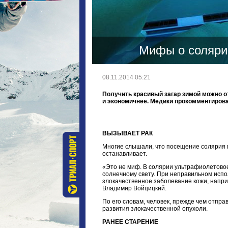
Мифы о солярии
08.11.2014 05:21
Получить красивый загар зимой можно о
и экономичнее. Медики прокомментирова
ВЫЗЫВАЕТ РАК
Многие слышали, что посещение солярия м
останавливает.
«Это не миф. В солярии ультрафиолетово
солнечному свету. При неправильном испо
злокачественное заболевание кожи, напри
Владимир Войцицкий.
По его словам, человек, прежде чем отпра
развития злокачественной опухоли.
РАНЕЕ СТАРЕНИЕ