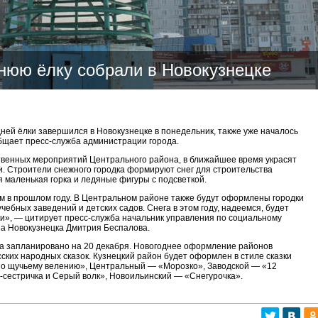
нюю ёлку собрали в Новокузнецке
дней ёлки завершился в Новокузнецке в понедельник, также уже началось
общает пресс-служба администрации города.
венных мероприятий Центрального района, в ближайшее время украсят
и. Строители снежного городка формируют снег для строительства
я маленькая горка и ледяные фигуры с подсветкой.
м в прошлом году. В Центральном районе также будут оформлены городки
чебных заведений и детских садов. Снега в этом году, надеемся, будет
ки», — цитирует пресс-служба начальник управления по социальному
а Новокузнецка Дмитрия Беспалова.
да запланировано на 20 декабря. Новогоднее оформление районов
ских народных сказок. Кузнецкий район будет оформлен в стиле сказки
о щучьему велению», Центральный — «Морозко», Заводской — «12
сестричка и Серый волк», Новоильинский — «Снегурочка».