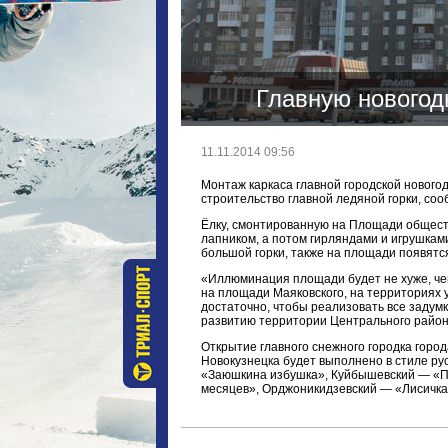
Главную новогод
11.11.2014 09:56
Монтаж каркаса главной городской нового
строительство главной ледяной горки, со
Ёлку, смонтированную на Площади общест
лапником, а потом гирляндами и игрушкам
большой горки, также на площади появятс
«Иллюминация площади будет не хуже, че
на площади Маяковского, на территориях у
достаточно, чтобы реализовать все задум
развитию территории Центрального район
Открытие главного снежного городка горо
Новокузнецка будет выполнено в стиле рус
«Заюшкина избушка», Куйбышевский — «П
месяцев», Орджоникидзевский — «Лисичка-