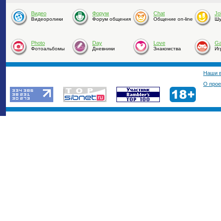
Видео
Форум
Chat
Jo
Видеоролики
Форум общения
Общение on-line
Шу
Photo
Day
Love
G
Фотоальбомы
Дневники
Знакомства
Иг
Наши 
О прое