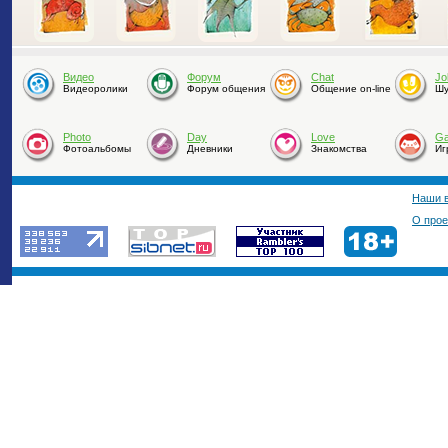
Видео
Форум
Chat
Jo
Видеоролики
Форум общения
Общение on-line
Шу
Photo
Day
Love
G
Фотоальбомы
Дневники
Знакомства
Иг
Наши 
О прое