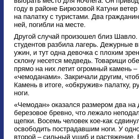
выбрать место для ночлега. Он привод
году в районе Бирюзовой Катуни ветер
на палатку с туристами. Два граждани
ней, погибли на месте.
Другой случай произошел близ Шавло. 
студентов разбила лагерь. Дежурные в
ужин, и тут одна девочка с плохим зре
склону несется медведь. Товарищи обе
прямо на них летит огромный камень –
«чемоданами». Закричали другим, чтоб
Камень в итоге, «обкружив» палатку, р
ноги.
«Чемодан» оказался размером два на 
березовое бревно, что лежало неподал
щепки. Восемь человек кое-как сдвину
освободить пострадавшим ноги. У одно
второй – сильный ушиб и растяжение. 