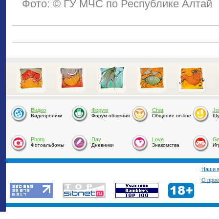
Фото: © ГУ МЧС по Республике Алтай
Видео
Форум
Chat
Jo
Видеоролики
Форум общения
Общение on-line
Шу
Photo
Day
Love
G
Фотоальбомы
Дневники
Знакомства
Иг
Наши 
О прое