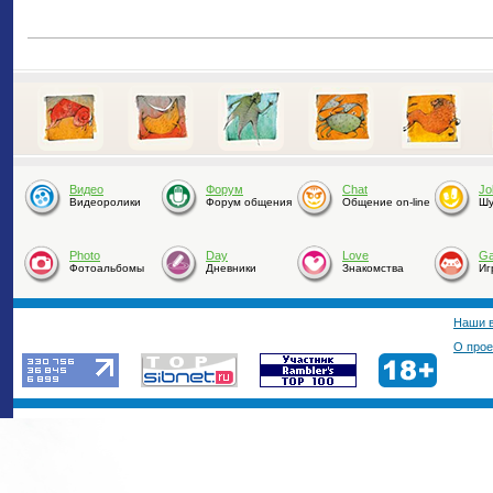
Видео
Форум
Chat
Jo
Видеоролики
Форум общения
Общение on-line
Шу
Photo
Day
Love
G
Фотоальбомы
Дневники
Знакомства
Иг
Наши 
О прое