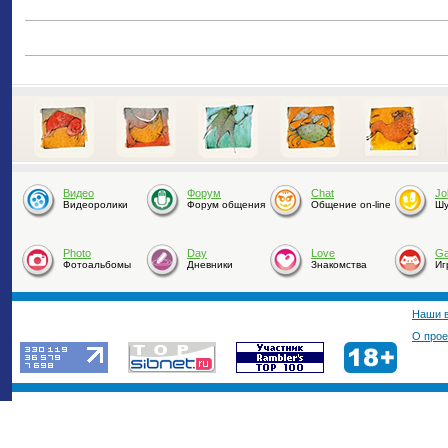
Видео
Форум
Chat
Jo
Видеоролики
Форум общения
Общение on-line
Шу
Photo
Day
Love
G
Фотоальбомы
Дневники
Знакомства
Иг
Наши 
О прое